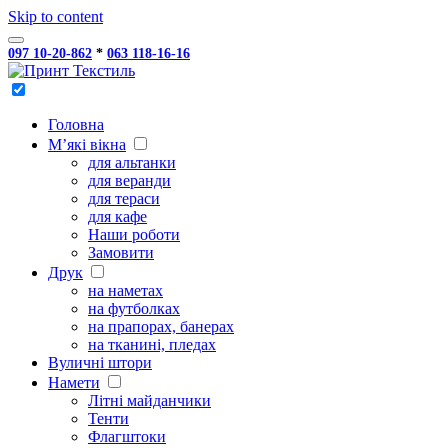
Skip to content
097 10-20-862
*
063 118-16-16
Головна
М’які вікна
для альтанки
для веранди
для тераси
для кафе
Наши роботи
Замовити
Друк
на наметах
на футболках
на прапорах, банерах
на тканині, пледах
Вуличні штори
Намети
Літні майданчики
Тенти
Флагштоки