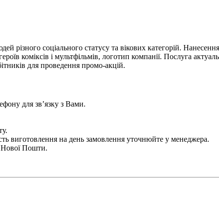
ей різного соціального статусу та вікових категорій. Нанесенн
роїв коміксів і мультфільмів, логотип компанії. Послуга актуал
бітників для проведення промо-акцій.
лефону для зв’язку з Вами.
ту.
сть виготовлення на день замовлення уточнюйте у менеджера.
і Нової Пошти.