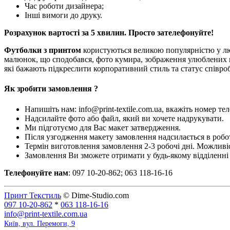
Час роботи дизайнера;
Інші вимоги до друку.
Розрахунок вартості за 5 хвилин. Просто зателефонуйте!
Футболки з принтом
користуються великою популярністю у люд
малюнок, що сподобався, фото кумира, зображення улюблених ге
які бажають підкреслити корпоративний стиль та статус співро
Як зробити замовлення ?
Напишіть нам: info@print-textile.com.ua, вкажіть номер те
Надсилайте фото або файл, який ви хочете надрукувати.
Ми підготуємо для Вас макет затвердження.
Після узгодження макету замовлення надсилається в робо
Термін виготовлення замовлення 2-3 робочі дні. Можливі
Замовлення Ви зможете отримати у будь-якому відділенн
Телефонуйте нам
: 097 10-20-862; 063 118-16-16
Принт Текстиль
© Dime-Studio.com
097 10-20-862
*
063 118-16-16
info@print-textile.com.ua
Київ, вул. Перемоги, 9